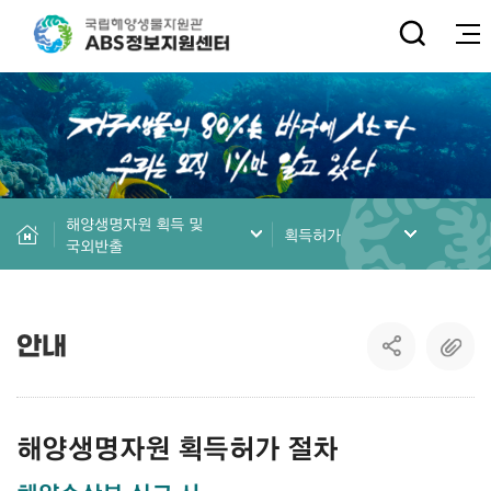
전
해양생명자원 획득 및
획득허가
국외반출
안내
해양생명자원 획득허가 절차