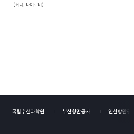
(케냐, 나이로비)
국립수산과학원
부산항만공사
인천항만공