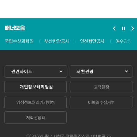
배너모음
국립수산과학원
부산항만공사
인천항만공사
여수광양항
관련사이트
서천관광
개인정보처리방침
고객헌장
영상정보처리기기방침
이메일수집거부
저작권정책
우)33662 충남 서천군 장항읍 장산로 101번길 75