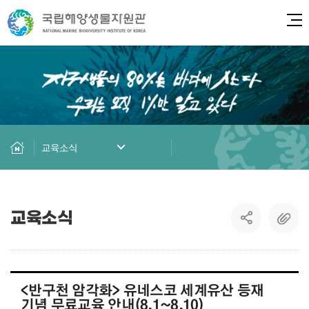
전체
교육소식
교육소식
<반구천 암각화> 유네스코 세계유산 등재
기념 무료교육 안내(8.1~8.10)