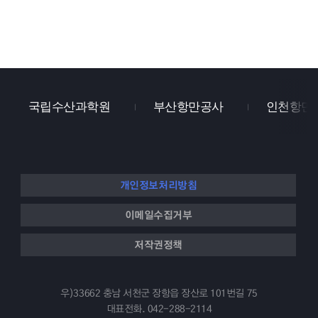
국립수산과학원
부산항만공사
인천항만
개인정보처리방침
이메일수집거부
저작권정책
우)33662 충남 서천군 장항읍 장산로 101번길 75
대표전화.
042-288-2114