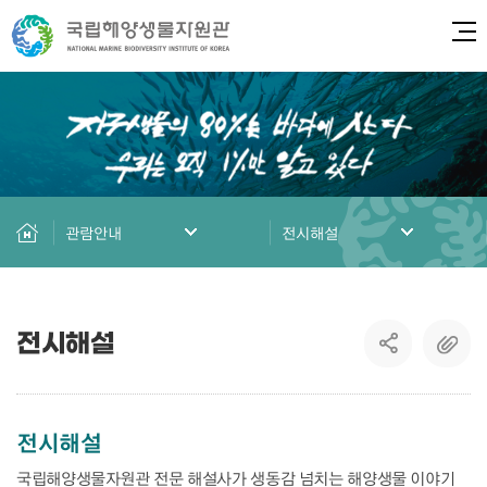
전
관람안내
전시해설
전시해설
전시해설
국립해양생물자원관 전문 해설사가 생동감 넘치는 해양생물 이야기