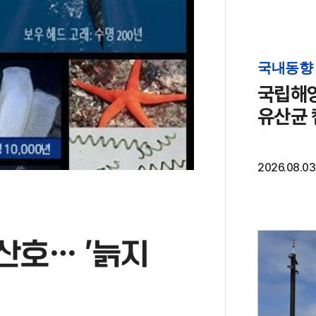
국내동향
국립해양
유산균 
2026.08.03
 산호… '늙지