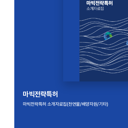
해양바이오산업 실태조사
마빅전략특허
2024년 기준 해양바이오산업 실태조사 보고서
마빅전략특허 소개자료집(천연물/배양자원/기타)