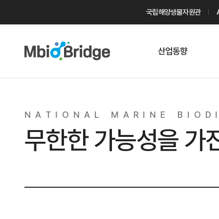
국립해양생물자원관
산업동향
마린바이오
트렌드
N
A
T
I
O
N
A
L
M
A
R
I
N
E
B
I
O
D
I
국내 동향
무한한 가능성을 가
해외 동향