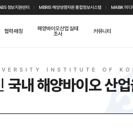
ABS 정보지원센터
MBRIS 해양생명자원 통합정보시스템
MABIK 미
해양바이오산업 실태
협력·매칭
커뮤니티
조사
해양바이오
온라인 실태조사
해양바이오
주요소재 소개
Q&A
해양바이오산업
V
E
R
S
I
T
Y
I
N
S
T
I
T
U
T
E
O
F
K
O
기업수요 매칭
통계자료
전문가 인력풀
진
국내 해양바이오
산업
기업 공동연구
지식포럼
신청
해양바이오
기업현황