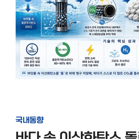
국내동향
바다 속 이산화탄소 돌로