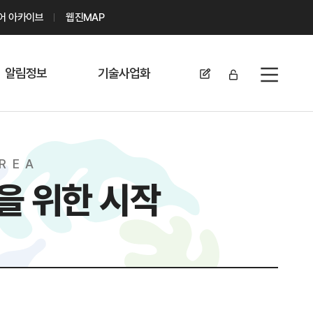
디어 아카이브
웹진MAP
알림정보
기술사업화
전체메뉴
공지사항
기술이전 문의/
신청
자료실
R
E
A
기술이전 현황
채용정보
을 위한 시작
MABIK
세미나 및 행사
전략특허
보도자료
미활용나눔특허
카드뉴스