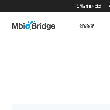
국립해양생물자원관
산업동향
마린바이오
트렌드
국내 동향
해외 동향
게시물 검색