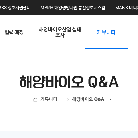
ABS 정보지원센터
MBRIS 해양생명자원 통합정보시스템
MABIK 미
해양바이오산업 실태
협력·매칭
커뮤니티
조사
해양바이오
온라인 실태조사
해양바이오
주요소재 소개
Q&A
해양바이오산업
기업수요 매칭
통계자료
전문가 인력풀
해양바이오 Q&A
기업 공동연구
지식포럼
신청
해양바이오
커뮤니티
해양바이오 Q&A
기업현황