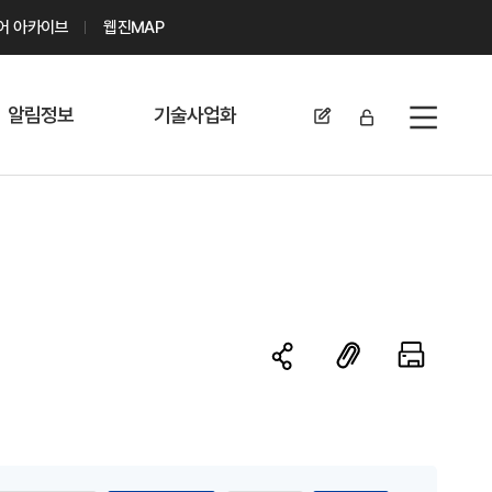
디어 아카이브
웹진MAP
알림정보
기술사업화
전체메뉴
공지사항
기술이전 문의/
신청
자료실
기술이전 현황
채용정보
MABIK
세미나 및 행사
전략특허
보도자료
미활용나눔특허
카드뉴스