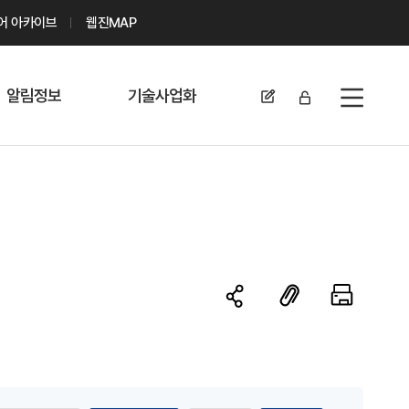
디어 아카이브
웹진MAP
알림정보
기술사업화
전체메뉴
공지사항
기술이전 문의/
신청
자료실
기술이전 현황
채용정보
MABIK
세미나 및 행사
전략특허
보도자료
미활용나눔특허
카드뉴스