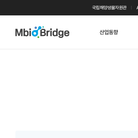
국립해양생물자원관
산업동향
마린바이오
트렌드
국내 동향
해외 동향
게시물 검색