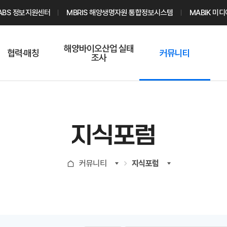
ABS 정보지원센터
MBRIS 해양생명자원 통합정보시스템
MABIK 미
해양바이오산업 실태
협력·매칭
커뮤니티
조사
해양바이오
온라인 실태조사
해양바이오
주요소재 소개
Q&A
해양바이오산업
기업수요 매칭
통계자료
전문가 인력풀
지식포럼
기업 공동연구
지식포럼
신청
해양바이오
커뮤니티
지식포럼
기업현황