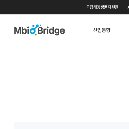
국립해양생물자원관
산업동향
마린바이오
트렌드
국내 동향
해외 동향
게시물 검색