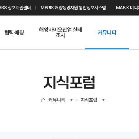
ABS 정보지원센터
MBRIS 해양생명자원 통합정보시스템
MABIK 미
해양바이오산업 실태
협력·매칭
커뮤니티
조사
해양바이오
온라인 실태조사
해양바이오
주요소재 소개
Q&A
해양바이오산업
기업수요 매칭
통계자료
전문가 인력풀
지식포럼
기업 공동연구
지식포럼
신청
해양바이오
커뮤니티
지식포럼
기업현황