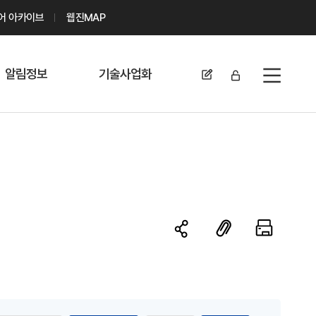
디어 아카이브
웹진MAP
알림정보
기술사업화
전체메뉴
공지사항
기술이전 문의/
신청
자료실
기술이전 현황
채용정보
MABIK
세미나 및 행사
전략특허
보도자료
미활용나눔특허
카드뉴스