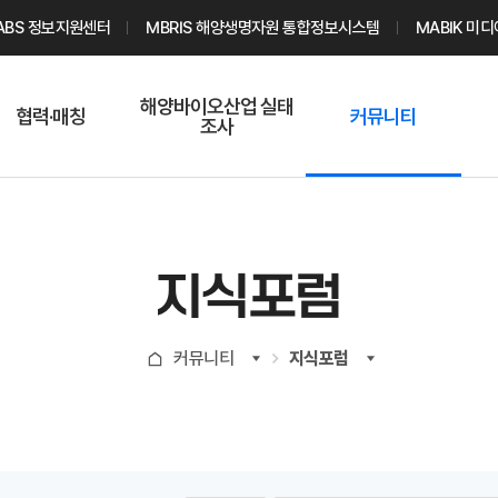
ABS 정보지원센터
MBRIS 해양생명자원 통합정보시스템
MABIK 미
해양바이오산업 실태
협력·매칭
커뮤니티
조사
해양바이오
온라인 실태조사
해양바이오
주요소재 소개
Q&A
해양바이오산업
기업수요 매칭
통계자료
전문가 인력풀
지식포럼
기업 공동연구
지식포럼
신청
해양바이오
커뮤니티
지식포럼
기업현황