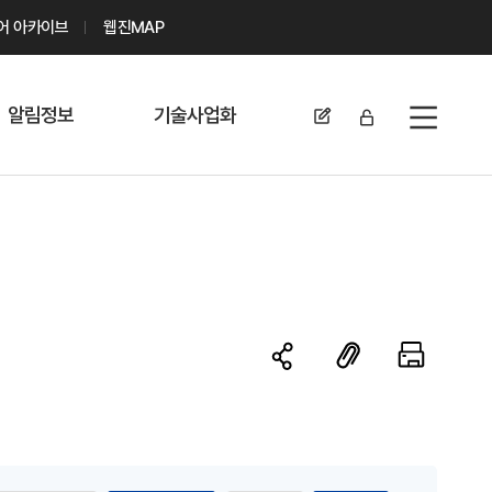
디어 아카이브
웹진MAP
알림정보
기술사업화
전체메뉴
공지사항
기술이전 문의/
신청
자료실
기술이전 현황
채용정보
MABIK
세미나 및 행사
전략특허
보도자료
미활용나눔특허
카드뉴스