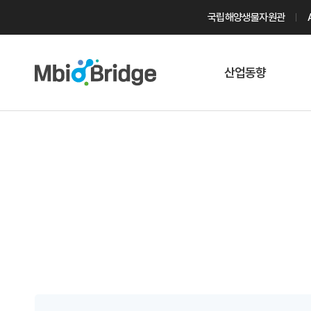
국립해양생물자원관
산업동향
마린바이오
트렌드
국내 동향
해외 동향
게시물 검색