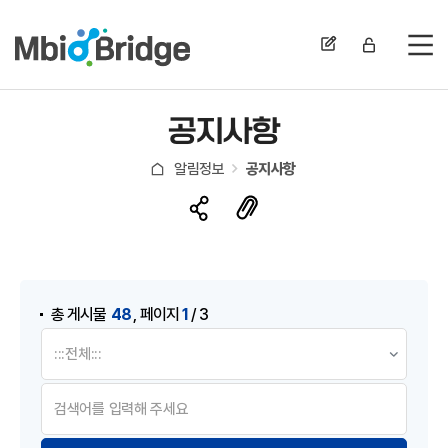
전
공지사항
알림정보
공지사항
게시물 검색
,
48
1
총 게시물
페이지
/ 3