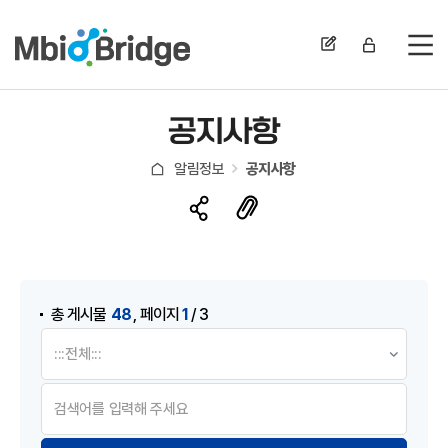
전
공지사항
알림정보
공지사항
게시물 검색
,
48
1
총 게시물
페이지
/ 3