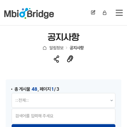
전
공지사항
알림정보
공지사항
게시물 검색
,
48
1
총 게시물
페이지
/ 3