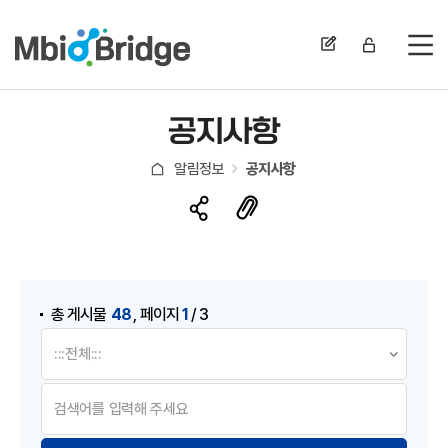
전
공지사항
알림정보
공지사항
게시물 검색
,
48
1
총 게시물
페이지
/ 3