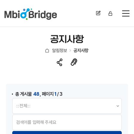
전
공지사항
알림정보
공지사항
게시물 검색
,
48
1
총 게시물
페이지
/ 3