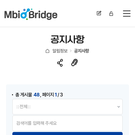
전
공지사항
알림정보
공지사항
게시물 검색
,
48
1
총 게시물
페이지
/ 3