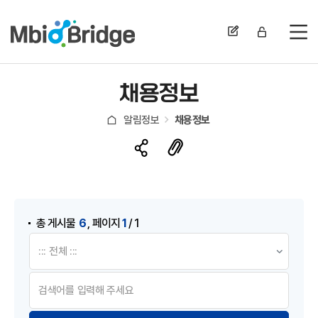
전
채용정보
알림정보
채용정보
게시물 검색
,
6
1
총 게시물
페이지
/ 1