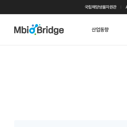
국립해양생물자원관
산업동향
마린바이오
트렌드
국내 동향
해외 동향
게시물 검색