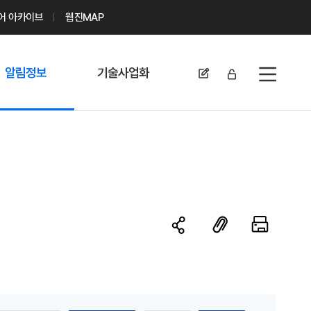
디어 아카이브
웹진MAP
알림정보
기술사업화
전체메뉴
공지사항
기술이전 문의/
신청
자료실
기술이전 현황
채용정보
MABIK
세미나 및 행사
전략특허
보도자료
미활용나눔특허
카드뉴스