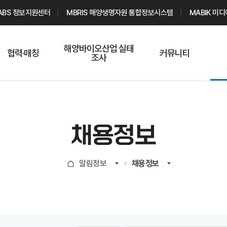
ABS 정보지원센터
MBRIS 해양생명자원 통합정보시스템
MABIK 미
해양바이오산업 실태
협력·매칭
커뮤니티
조사
해양바이오
온라인 실태조사
해양바이오
주요소재 소개
Q&A
해양바이오산업
기업수요 매칭
통계자료
전문가 인력풀
채용정보
기업 공동연구
지식포럼
신청
해양바이오
알림정보
채용정보
기업현황