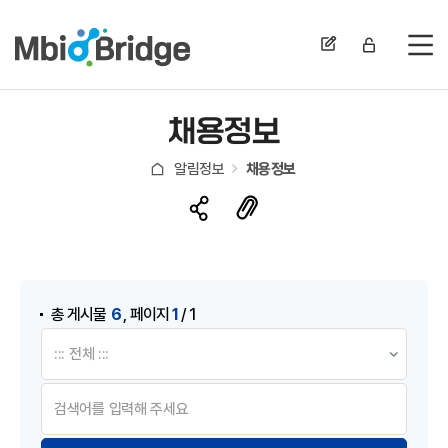
전
채용정보
알림정보
채용정보
게시물 검색
,
6
1
총 게시물
페이지
/ 1