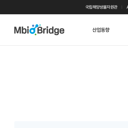
국립해양생물자원관
산업동향
마린바이오
트렌드
국내 동향
해외 동향
게시물 검색