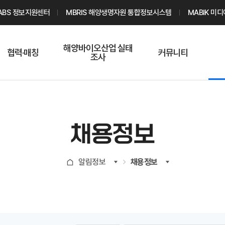
ABS 정보지원센터
MBRIS 해양생명자원 통합정보시스템
MABIK 미
해양바이오산업 실태
협력·매칭
커뮤니티
조사
해양바이오
온라인 실태조사
해양바이오
주요소재 소개
Q&A
해양바이오산업
기업수요 매칭
통계자료
전문가 인력풀
채용정보
기업 공동연구
지식포럼
신청
해양바이오
알림정보
채용정보
기업현황