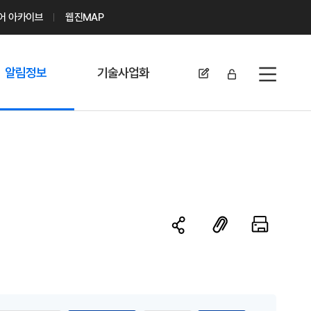
디어 아카이브
웹진MAP
알림정보
기술사업화
전체메뉴
공지사항
기술이전 문의/
신청
자료실
기술이전 현황
채용정보
MABIK
세미나 및 행사
전략특허
보도자료
미활용나눔특허
카드뉴스