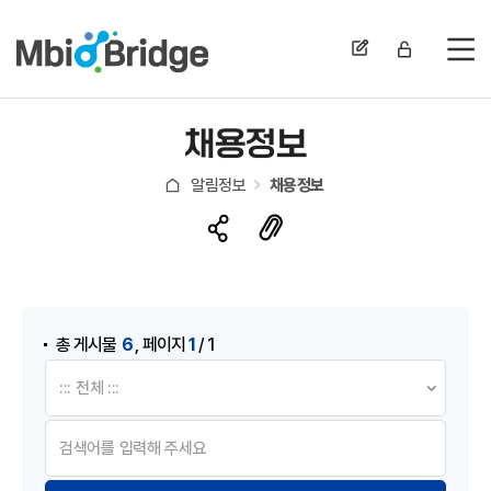
전
채용정보
알림정보
채용정보
게시물 검색
,
6
1
총 게시물
페이지
/ 1