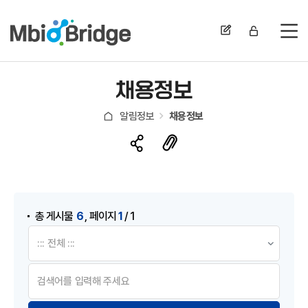
전
채용정보
알림정보
채용정보
게시물 검색
,
6
1
총 게시물
페이지
/ 1