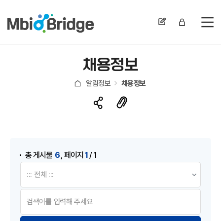
전
채용정보
알림정보
채용정보
게시물 검색
,
6
1
총 게시물
페이지
/ 1