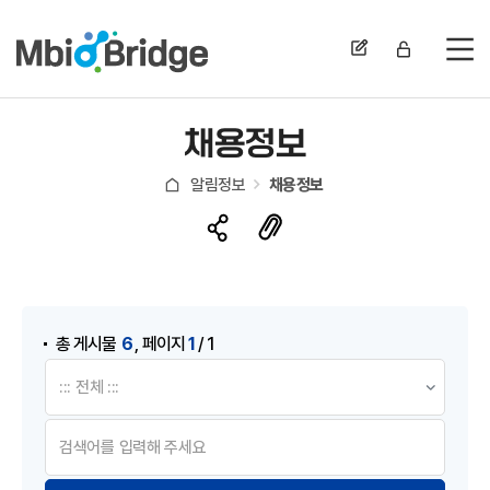
전
채용정보
알림정보
채용정보
게시물 검색
,
6
1
총 게시물
페이지
/ 1