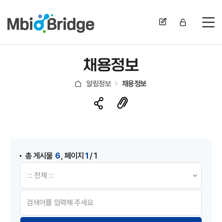
전
채용정보
알림정보
채용정보
게시물 검색
,
6
1
총 게시물
페이지
/ 1