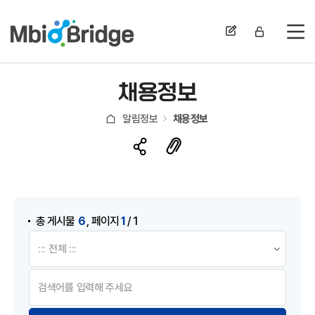
전
채용정보
알림정보
채용정보
게시물 검색
,
6
1
총 게시물
페이지
/ 1