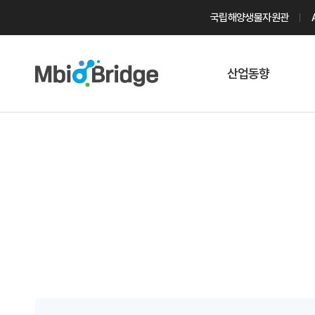
국립해양생물자원관
산업동향
마린바이오
트렌드
국내 동향
해외 동향
게시물 검색