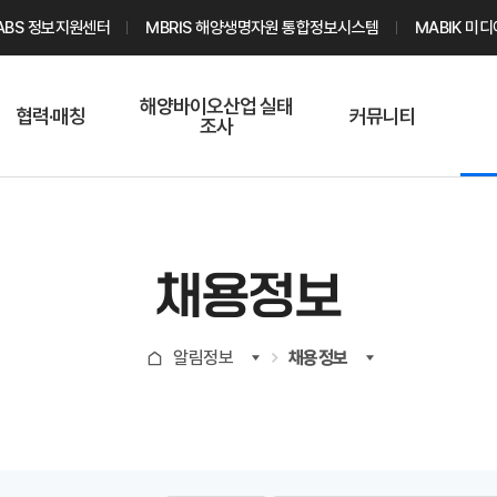
ABS 정보지원센터
MBRIS 해양생명자원 통합정보시스템
MABIK 미
해양바이오산업 실태
협력·매칭
커뮤니티
조사
해양바이오
온라인 실태조사
해양바이오
주요소재 소개
Q&A
해양바이오산업
기업수요 매칭
통계자료
전문가 인력풀
채용정보
기업 공동연구
지식포럼
신청
해양바이오
알림정보
채용정보
기업현황