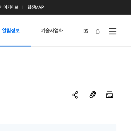
디어 아카이브
웹진MAP
알림정보
기술사업화
전체메뉴
공지사항
기술이전 문의/
신청
자료실
기술이전 현황
채용정보
MABIK
세미나 및 행사
전략특허
보도자료
미활용나눔특허
카드뉴스