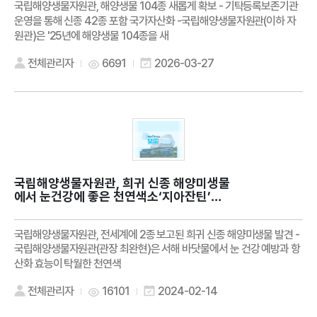
국립해양생물자원관, 해양생물 104종 새롭게 확보 - 기탁등록보존기관
운영을 통해 신종 42종 포함 국가자산화 -국립해양생물자원관(이하 자
원관)은 '25년에 해양생물 104종을 새
전체관리자
6691
2026-03-27
국립해양생물자원관, 희귀 신종 해양미생물
에서 눈건강에 좋은 천연색소‘지아잔틴’색
소 생산 확인
국립해양생물자원관, 전세계에 2종 보고된 희귀 신종 해양미생물 발견 -
국립해양생물자원관(관장 최완현)은 서해 바닷물에서 눈 건강 예방과 항
산화 효능이 탁월한 천연색
전체관리자
16101
2024-02-14