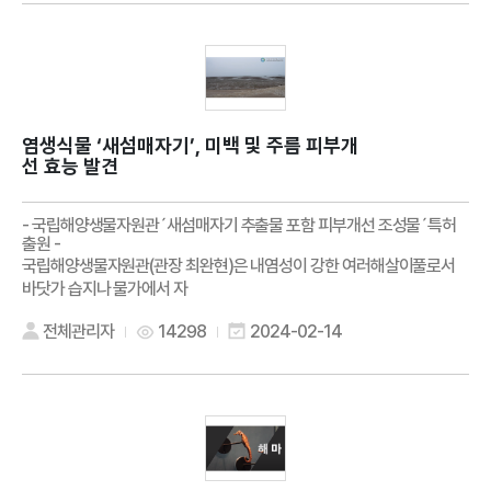
염생식물 ‘새섬매자기’, 미백 및 주름 피부개
선 효능 발견
- 국립해양생물자원관´새섬매자기 추출물 포함 피부개선 조성물´특허
출원 -
국립해양생물자원관(관장 최완현)은 내염성이 강한 여러해살이풀로서
바닷가 습지나 물가에서 자
전체관리자
14298
2024-02-14