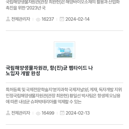
국립해양생물자원관(관장 최완현)은 해양바이오소재의 활용과 산업화
촉진을 위한 ‘2023년 국
전체관리자
16237
2024-02-14
국립해양생물자원관, 항(진)균 펩타이드 나
노입자 개발 완성
특허등록 및 국제전문학술지‘분자과학 국제저널’紙 게재, 독자개발 지위
인정국립해양생물자원관(관장 최완현) 황일선 박사팀은 항생제 오남용
에 따른 내성균 슈퍼박테리아를 억제할 수 있는
전체관리자
16499
2024-02-13