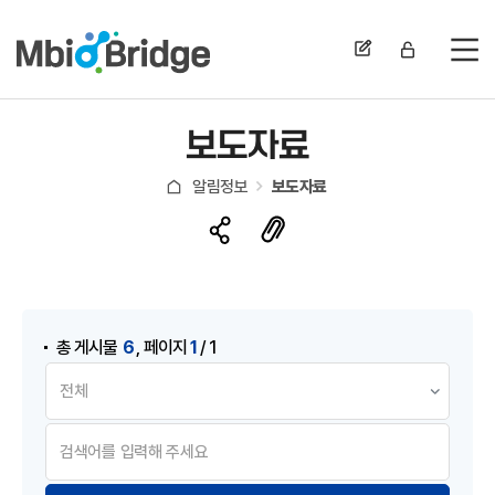
전
보도자료
알림정보
보도자료
게시물 검색
,
6
1
총 게시물
페이지
/ 1