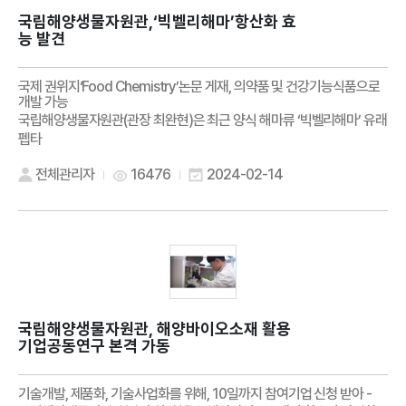
국립해양생물자원관,‘빅벨리해마’항산화 효
능 발견
국제 권위지‘Food Chemistry’논문 게재, 의약품 및 건강기능식품으로
개발 가능
국립해양생물자원관(관장 최완현)은 최근 양식 해마류 ‘빅벨리해마’ 유래
펩타
전체관리자
16476
2024-02-14
국립해양생물자원관, 해양바이오소재 활용
기업공동연구 본격 가동
기술개발, 제품화, 기술사업화를 위해, 10일까지 참여기업 신청 받아 -