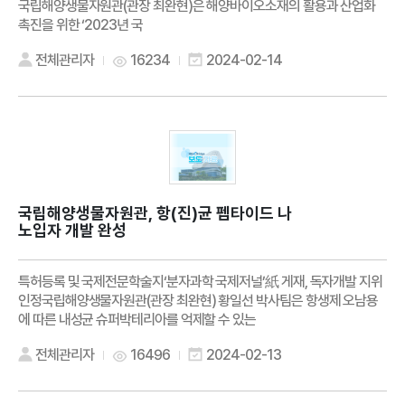
국립해양생물자원관(관장 최완현)은 해양바이오소재의 활용과 산업화
촉진을 위한 ‘2023년 국
전체관리자
16234
2024-02-14
국립해양생물자원관, 항(진)균 펩타이드 나
노입자 개발 완성
특허등록 및 국제전문학술지‘분자과학 국제저널’紙 게재, 독자개발 지위
인정국립해양생물자원관(관장 최완현) 황일선 박사팀은 항생제 오남용
에 따른 내성균 슈퍼박테리아를 억제할 수 있는
전체관리자
16496
2024-02-13