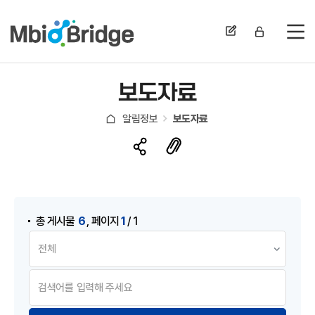
전
보도자료
알림정보
보도자료
게시물 검색
,
6
1
총 게시물
페이지
/ 1