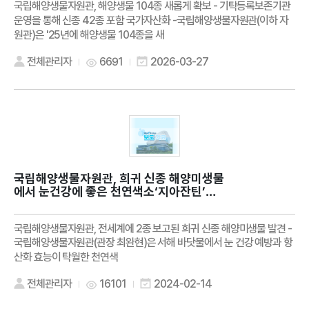
국립해양생물자원관, 해양생물 104종 새롭게 확보 - 기탁등록보존기관
운영을 통해 신종 42종 포함 국가자산화 -국립해양생물자원관(이하 자
원관)은 '25년에 해양생물 104종을 새
전체관리자
6691
2026-03-27
국립해양생물자원관, 희귀 신종 해양미생물
에서 눈건강에 좋은 천연색소‘지아잔틴’색
소 생산 확인
국립해양생물자원관, 전세계에 2종 보고된 희귀 신종 해양미생물 발견 -
국립해양생물자원관(관장 최완현)은 서해 바닷물에서 눈 건강 예방과 항
산화 효능이 탁월한 천연색
전체관리자
16101
2024-02-14