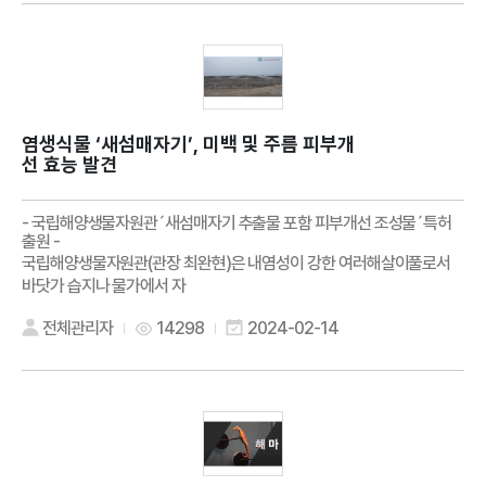
염생식물 ‘새섬매자기’, 미백 및 주름 피부개
선 효능 발견
- 국립해양생물자원관´새섬매자기 추출물 포함 피부개선 조성물´특허
출원 -
국립해양생물자원관(관장 최완현)은 내염성이 강한 여러해살이풀로서
바닷가 습지나 물가에서 자
전체관리자
14298
2024-02-14