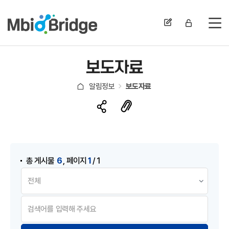
전
보도자료
알림정보
보도자료
게시물 검색
,
6
1
총 게시물
페이지
/ 1