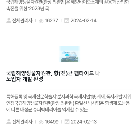
국립해양생물자원관(관장 최완현)은 해양바이오소재의 활용과 산업화
촉진을 위한 ‘2023년 국
전체관리자
16237
2024-02-14
국립해양생물자원관, 항(진)균 펩타이드 나
노입자 개발 완성
특허등록 및 국제전문학술지‘분자과학 국제저널’紙 게재, 독자개발 지위
인정국립해양생물자원관(관장 최완현) 황일선 박사팀은 항생제 오남용
에 따른 내성균 슈퍼박테리아를 억제할 수 있는
전체관리자
16499
2024-02-13