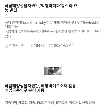
국립해양생물자원관,‘빅벨리해마’항산화 효
능 발견
국제 권위지‘Food Chemistry’논문 게재, 의약품 및 건강기능식품으로
개발 가능
국립해양생물자원관(관장 최완현)은 최근 양식 해마류 ‘빅벨리해마’ 유래
펩타
전체관리자
16478
2024-02-14
국립해양생물자원관, 해양바이오소재 활용
기업공동연구 본격 가동
기술개발, 제품화, 기술사업화를 위해, 10일까지 참여기업 신청 받아 -