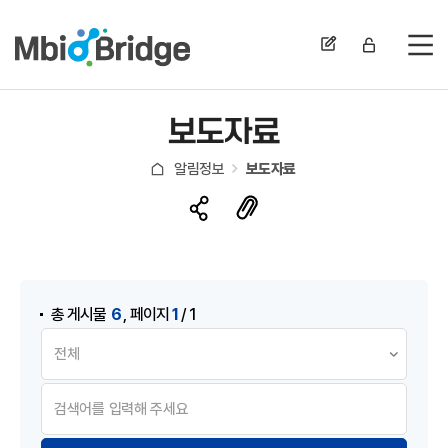
전
보도자료
알림정보
보도자료
게시물 검색
,
6
1
총 게시물
페이지
/ 1