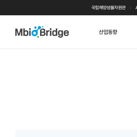
국립해양생물자원관
산업동향
마린바이오
트렌드
국내 동향
해외 동향
게시물 검색