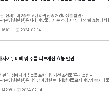
 전세계에 2종 보고된 희귀 신종 해양미생물 발견 -
(관장 최완현)은 서해 바닷물에서 눈 건강 예방과 항산화 효능이 탁
16101
2024-02-14
매자기’, 미백 및 주름 피부개선 효능 발견
원관´새섬매자기 추출물 포함 피부개선 조성물´특허 출원 -
(관장 최완현)은 내염성이 강한 여러해살이풀로서 바닷가 습지나 
14298
2024-02-14