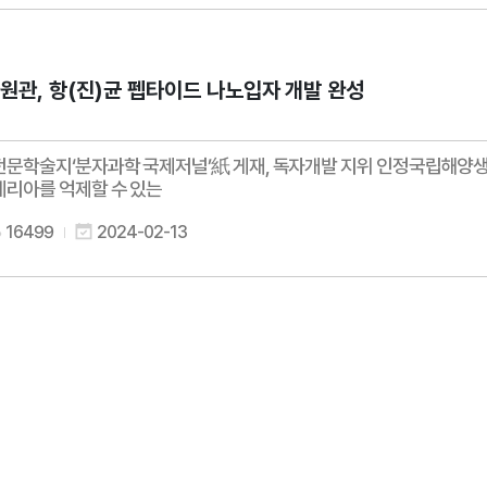
관, 항(진)균 펩타이드 나노입자 개발 완성
전문학술지‘분자과학 국제저널’紙 게재, 독자개발 지위 인정국립해양생
테리아를 억제할 수 있는
16499
2024-02-13