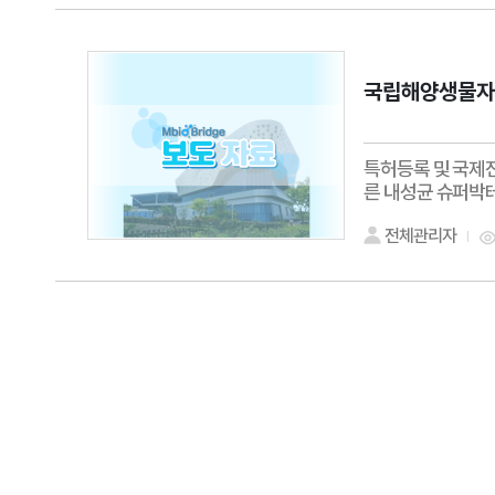
국립해양생물자원
특허등록 및 국제
른 내성균 슈퍼박
전체관리자