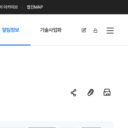
디어 아카이브
웹진MAP
알림정보
기술사업화
전체메뉴
공지사항
기술이전 문의/
신청
자료실
기술이전 현황
채용정보
MABIK
세미나 및 행사
전략특허
보도자료
미활용나눔특허
카드뉴스