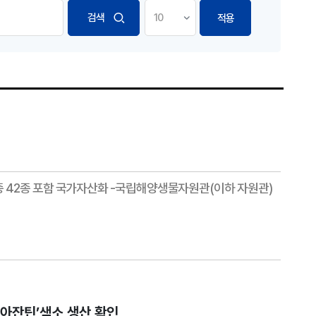
적용
종 42종 포함 국가자산화 -국립해양생물자원관(이하 자원관)
아잔틴’색소 생산 확인