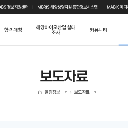
ABS 정보지원센터
MBRIS 해양생명자원 통합정보시스템
MABIK 미
해양바이오산업 실태
협력·매칭
커뮤니티
조사
해양바이오
온라인 실태조사
해양바이오
주요소재 소개
Q&A
해양바이오산업
기업수요 매칭
통계자료
전문가 인력풀
보도자료
기업 공동연구
지식포럼
신청
해양바이오
알림정보
보도자료
기업현황