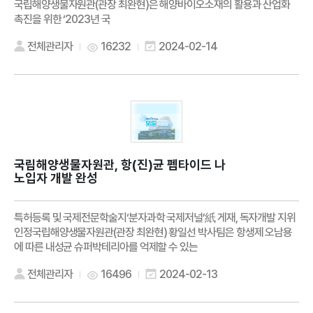
국립해양생물자원관(관장 최완현)은 해양바이오소재의 활용과 산업화
촉진을 위한 ‘2023년 국
전체관리자
16232
2024-02-14
국립해양생물자원관, 항(진)균 펩타이드 나
노입자 개발 완성
특허등록 및 국제전문학술지‘분자과학 국제저널’紙 게재, 독자개발 지위
인정국립해양생물자원관(관장 최완현) 황일선 박사팀은 항생제 오남용
에 따른 내성균 슈퍼박테리아를 억제할 수 있는
전체관리자
16496
2024-02-13