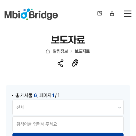
전
보도자료
알림정보
보도자료
게시물 검색
,
6
1
총 게시물
페이지
/ 1