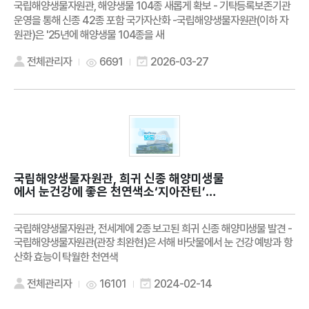
국립해양생물자원관, 해양생물 104종 새롭게 확보 - 기탁등록보존기관
운영을 통해 신종 42종 포함 국가자산화 -국립해양생물자원관(이하 자
원관)은 '25년에 해양생물 104종을 새
전체관리자
6691
2026-03-27
국립해양생물자원관, 희귀 신종 해양미생물
에서 눈건강에 좋은 천연색소‘지아잔틴’색
소 생산 확인
국립해양생물자원관, 전세계에 2종 보고된 희귀 신종 해양미생물 발견 -
국립해양생물자원관(관장 최완현)은 서해 바닷물에서 눈 건강 예방과 항
산화 효능이 탁월한 천연색
전체관리자
16101
2024-02-14