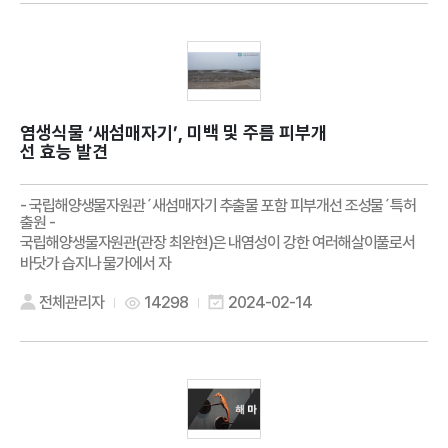
염생식물 ‘새섬매자기’, 미백 및 주름 피부개
선 효능 발견
- 국립해양생물자원관´새섬매자기 추출물 포함 피부개선 조성물´특허
출원 -
국립해양생물자원관(관장 최완현)은 내염성이 강한 여러해살이풀로서
바닷가 습지나 물가에서 자
전체관리자
14298
2024-02-14