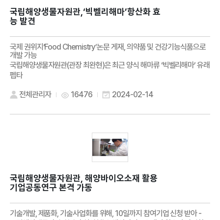
국립해양생물자원관,‘빅벨리해마’항산화 효
능 발견
국제 권위지‘Food Chemistry’논문 게재, 의약품 및 건강기능식품으로
개발 가능
국립해양생물자원관(관장 최완현)은 최근 양식 해마류 ‘빅벨리해마’ 유래
펩타
전체관리자
16476
2024-02-14
국립해양생물자원관, 해양바이오소재 활용
기업공동연구 본격 가동
기술개발, 제품화, 기술사업화를 위해, 10일까지 참여기업 신청 받아 -