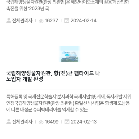
국립해양생물자원관(관장 최완현)은 해양바이오소재의 활용과 산업화
촉진을 위한 ‘2023년 국
전체관리자
16237
2024-02-14
국립해양생물자원관, 항(진)균 펩타이드 나
노입자 개발 완성
특허등록 및 국제전문학술지‘분자과학 국제저널’紙 게재, 독자개발 지위
인정국립해양생물자원관(관장 최완현) 황일선 박사팀은 항생제 오남용
에 따른 내성균 슈퍼박테리아를 억제할 수 있는
전체관리자
16499
2024-02-13