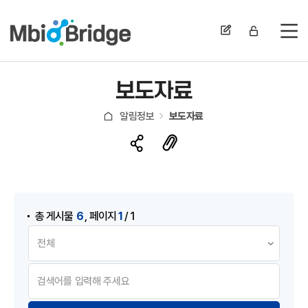
전
보도자료
알림정보
보도자료
게시물 검색
,
6
1
총 게시물
페이지
/ 1