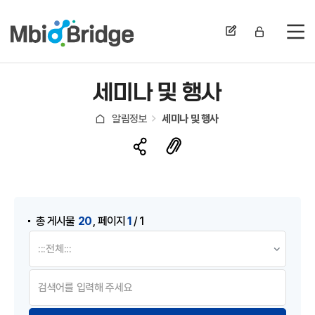
전
세미나 및 행사
알림정보
세미나 및 행사
게시물 검색
,
20
1
총 게시물
페이지
/ 1