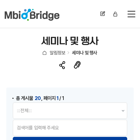
전
세미나 및 행사
알림정보
세미나 및 행사
게시물 검색
,
20
1
총 게시물
페이지
/ 1