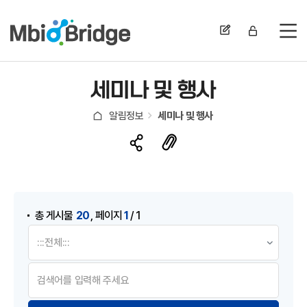
전
세미나 및 행사
알림정보
세미나 및 행사
게시물 검색
,
20
1
총 게시물
페이지
/ 1