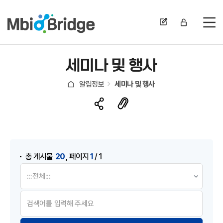
전
세미나 및 행사
알림정보
세미나 및 행사
게시물 검색
,
20
1
총 게시물
페이지
/ 1