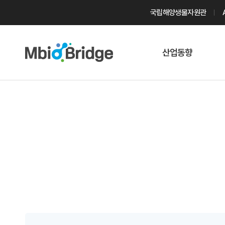
국립해양생물자원관
산업동향
마린바이오
트렌드
국내 동향
해외 동향
게시물 검색