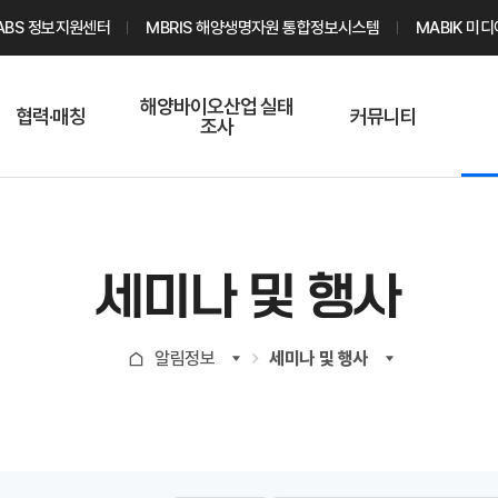
ABS 정보지원센터
MBRIS 해양생명자원 통합정보시스템
MABIK 미
해양바이오산업 실태
협력·매칭
커뮤니티
조사
해양바이오
온라인 실태조사
해양바이오
주요소재 소개
Q&A
해양바이오산업
기업수요 매칭
통계자료
전문가 인력풀
세미나 및 행사
기업 공동연구
지식포럼
신청
해양바이오
알림정보
세미나 및 행사
기업현황