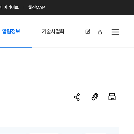
디어 아카이브
웹진MAP
알림정보
기술사업화
전체메뉴
공지사항
기술이전 문의/
신청
자료실
기술이전 현황
채용정보
MABIK
세미나 및 행사
전략특허
보도자료
미활용나눔특허
카드뉴스