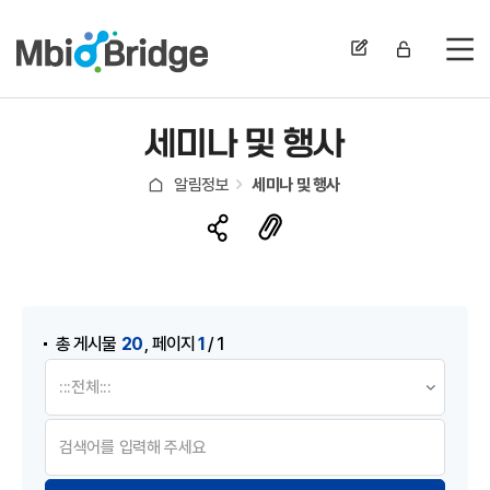
전
세미나 및 행사
알림정보
세미나 및 행사
게시물 검색
,
20
1
총 게시물
페이지
/ 1