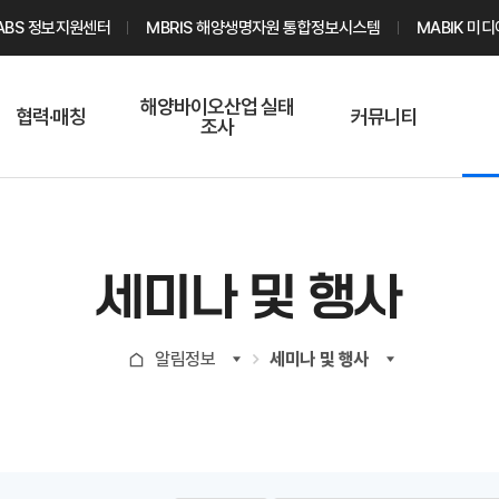
ABS 정보지원센터
MBRIS 해양생명자원 통합정보시스템
MABIK 미
해양바이오산업 실태
협력·매칭
커뮤니티
조사
해양바이오
온라인 실태조사
해양바이오
주요소재 소개
Q&A
해양바이오산업
기업수요 매칭
통계자료
전문가 인력풀
세미나 및 행사
기업 공동연구
지식포럼
신청
해양바이오
알림정보
세미나 및 행사
기업현황