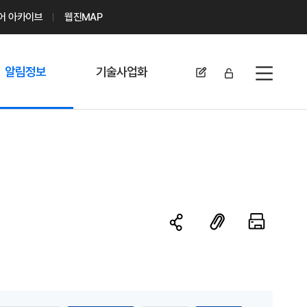
디어 아카이브
웹진MAP
알림정보
기술사업화
전체메뉴
공지사항
기술이전 문의/
신청
자료실
기술이전 현황
채용정보
MABIK
세미나 및 행사
전략특허
보도자료
미활용나눔특허
카드뉴스