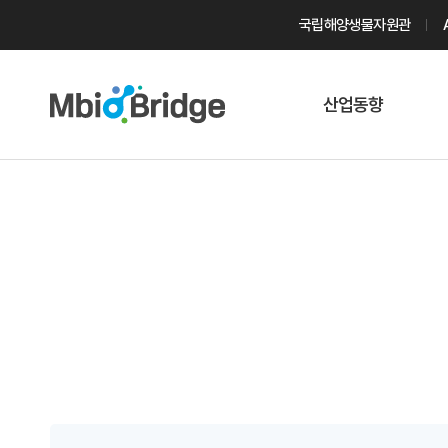
국립해양생물자원관
산업동향
마린바이오
트렌드
국내 동향
해외 동향
게시물 검색