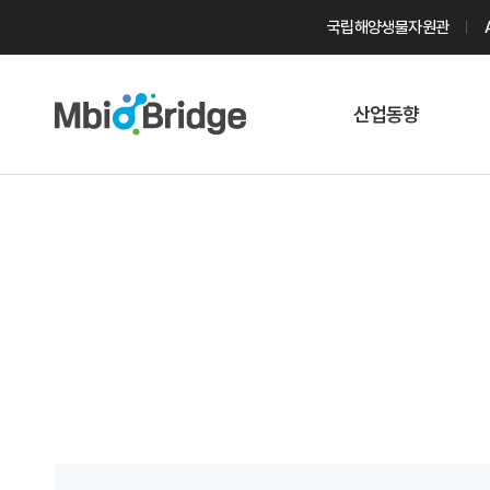
국립해양생물자원관
산업동향
마린바이오
트렌드
국내 동향
해외 동향
게시물 검색