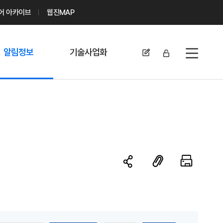
디어 아카이브
웹진MAP
알림정보
기술사업화
전체메뉴
공지사항
기술이전 문의/
신청
자료실
기술이전 현황
채용정보
MABIK
세미나 및 행사
전략특허
보도자료
미활용나눔특허
카드뉴스