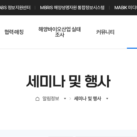
ABS 정보지원센터
MBRIS 해양생명자원 통합정보시스템
MABIK 미
해양바이오산업 실태
협력·매칭
커뮤니티
조사
해양바이오
온라인 실태조사
해양바이오
주요소재 소개
Q&A
해양바이오산업
기업수요 매칭
통계자료
전문가 인력풀
세미나 및 행사
기업 공동연구
지식포럼
신청
해양바이오
알림정보
세미나 및 행사
기업현황