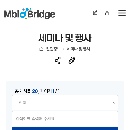
전
세미나 및 행사
알림정보
세미나 및 행사
게시물 검색
,
20
1
총 게시물
페이지
/ 1