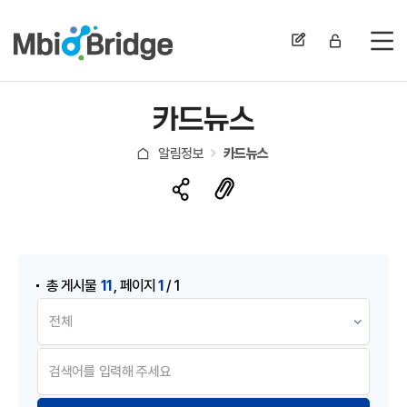
전
카드뉴스
알림정보
카드뉴스
게시물 검색
,
11
1
총 게시물
페이지
/ 1