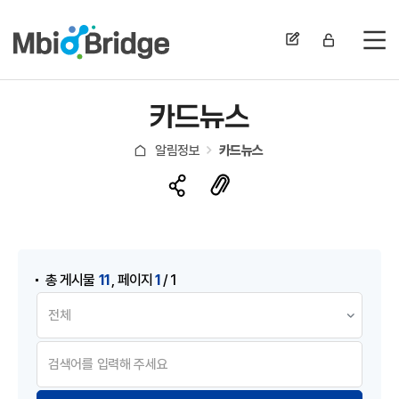
전
카드뉴스
알림정보
카드뉴스
게시물 검색
,
11
1
총 게시물
페이지
/ 1