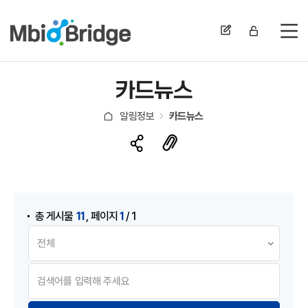
전
카드뉴스
알림정보
카드뉴스
게시물 검색
,
11
1
총 게시물
페이지
/ 1