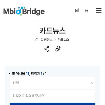
전
카드뉴스
알림정보
카드뉴스
게시물 검색
,
11
1
총 게시물
페이지
/ 1