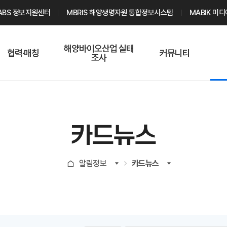
ABS 정보지원센터
MBRIS 해양생명자원 통합정보시스템
MABIK 미
해양바이오산업 실태
협력·매칭
커뮤니티
조사
해양바이오
온라인 실태조사
해양바이오
주요소재 소개
Q&A
해양바이오산업
기업수요 매칭
통계자료
전문가 인력풀
카드뉴스
기업 공동연구
지식포럼
신청
해양바이오
알림정보
카드뉴스
기업현황