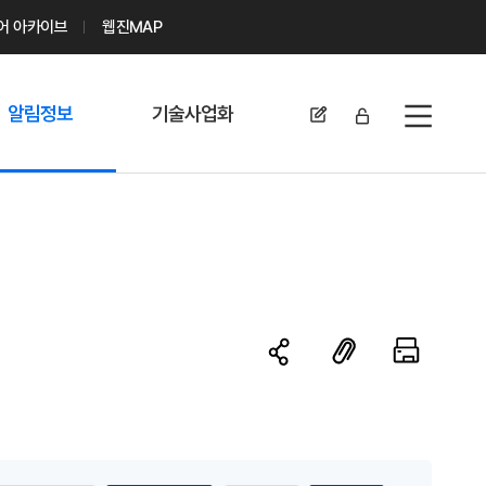
디어 아카이브
웹진MAP
알림정보
기술사업화
전체메뉴
공지사항
기술이전 문의/
신청
자료실
기술이전 현황
채용정보
MABIK
세미나 및 행사
전략특허
보도자료
미활용나눔특허
카드뉴스