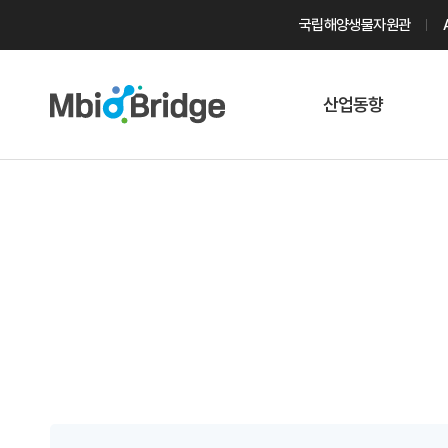
국립해양생물자원관
산업동향
마린바이오
트렌드
국내 동향
해외 동향
게시물 검색