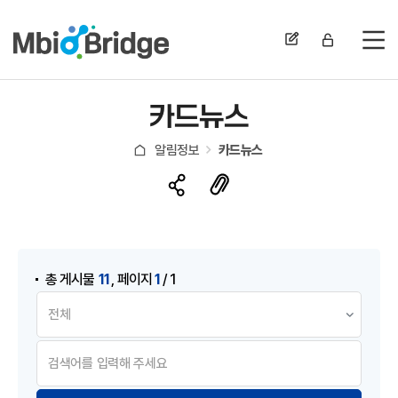
전
카드뉴스
알림정보
카드뉴스
게시물 검색
,
11
1
총 게시물
페이지
/ 1