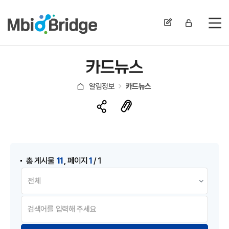
전
카드뉴스
알림정보
카드뉴스
게시물 검색
,
11
1
총 게시물
페이지
/ 1